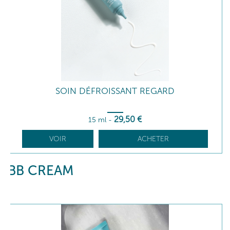
SOIN DÉFROISSANT REGARD
29
,50
€
15 ml
-
VOIR
ACHETER
BB CREAM