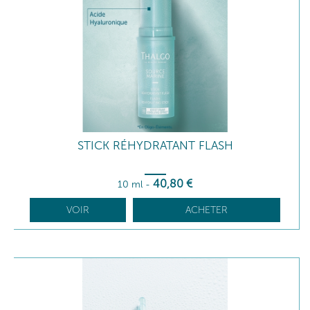
STICK RÉHYDRATANT FLASH
40
,80
€
10 ml
-
VOIR
ACHETER