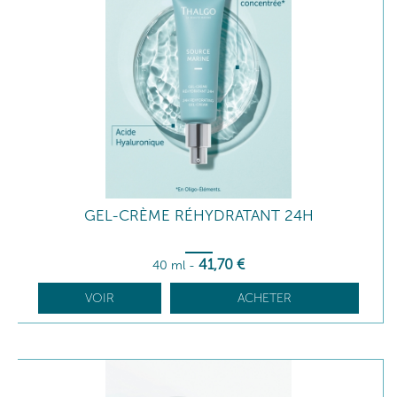
GEL-CRÈME RÉHYDRATANT 24H
41
,70
€
40 ml
-
VOIR
ACHETER