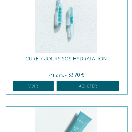
CURE 7 JOURS SOS HYDRATATION
33
,70
€
7*1.2 ml
-
VOIR
ACHETER