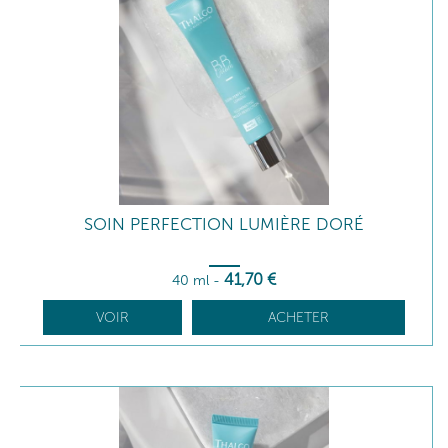
SOIN PERFECTION LUMIÈRE DORÉ
41
,70
€
40 ml
-
VOIR
ACHETER