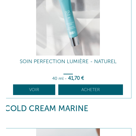
SOIN PERFECTION LUMIÈRE - NATUREL
41
,70
€
40 ml
-
VOIR
ACHETER
COLD CREAM MARINE