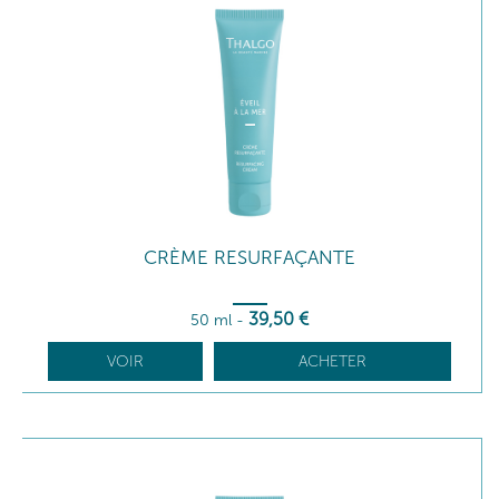
CRÈME RESURFAÇANTE
39
,50
€
50 ml
-
VOIR
ACHETER