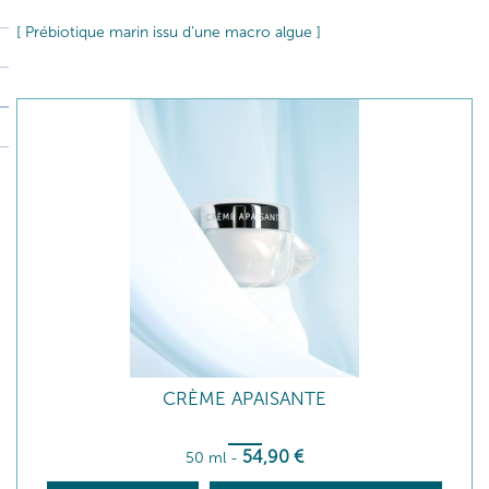
[ Prébiotique marin issu d’une macro algue ]
CRÈME APAISANTE
54
,90
€
50 ml
-