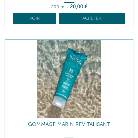
20
,00
€
200 ml
-
VOIR
ACHETER
GOMMAGE MARIN REVITALISANT