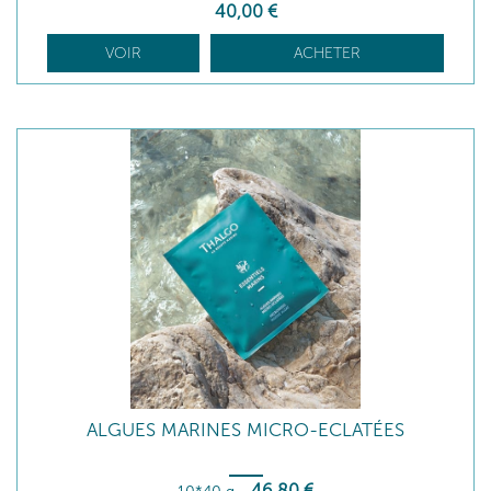
40
,00
€
VOIR
ACHETER
ALGUES MARINES MICRO-ECLATÉES
46
,80
€