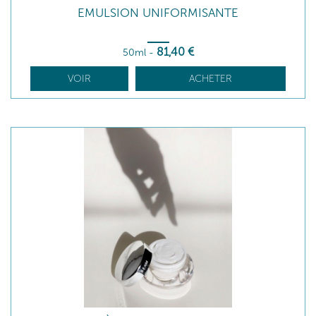
EMULSION UNIFORMISANTE
81
,40
€
50ml
-
VOIR
ACHETER