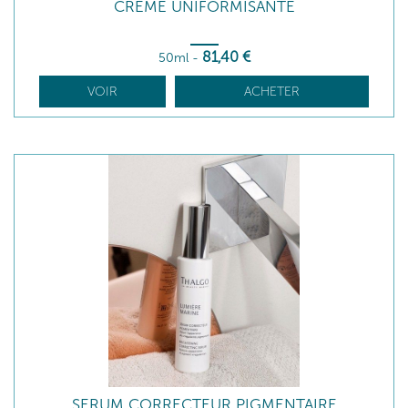
CRÈME UNIFORMISANTE
81
,40
€
50ml
-
VOIR
ACHETER
SERUM CORRECTEUR PIGMENTAIRE