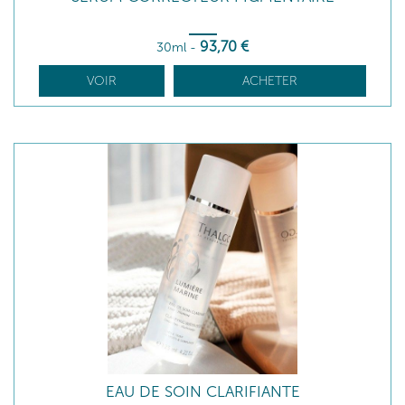
93
,70
€
30ml
-
VOIR
ACHETER
EAU DE SOIN CLARIFIANTE