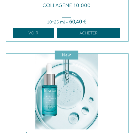
COLLAGÈNE 10 000
60
,40
€
10*25 ml
-
VOIR
ACHETER
New