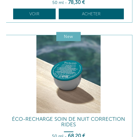
78
,30
€
50 ml
-
VOIR
ACHETER
New
ÉCO-RECHARGE SOIN DE NUIT CORRECTION
RIDES
68
,20
€
50 ml
-