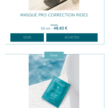
MASQUE PRO CORRECTION RIDES
48
,40
€
50 ml
-
VOIR
ACHETER
New