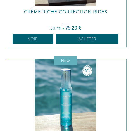
CRÈME RICHE CORRECTION RIDES
75
,20
€
50 ml
-
VOIR
ACHETER
New