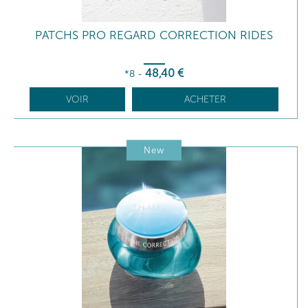
PATCHS PRO REGARD CORRECTION RIDES
48
,40
€
*8
-
VOIR
ACHETER
New