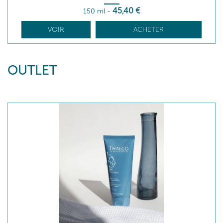
45
,40
€
150 ml
-
VOIR
ACHETER
OUTLET