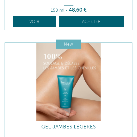
48
,60
€
150 ml
-
VOIR
ACHETER
New
GEL JAMBES LÉGÈRES