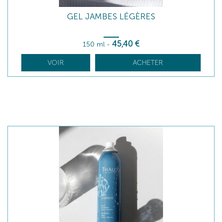
GEL JAMBES LÉGÈRES
45
,40
€
150 ml
-
VOIR
ACHETER