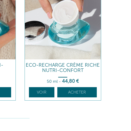
I-
ECO-RECHARGE CRÈME RICHE
NUTRI-CONFORT
44
,80
€
50 ml
-
R
VOIR
ACHETER