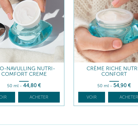
O-NAVULLING NUTRI-
CRÈME RICHE NUTR
COMFORT CREME
CONFORT
44
,80
€
54
,90
€
50 ml
-
50 ml
-
OIR
ACHETER
VOIR
ACHETE