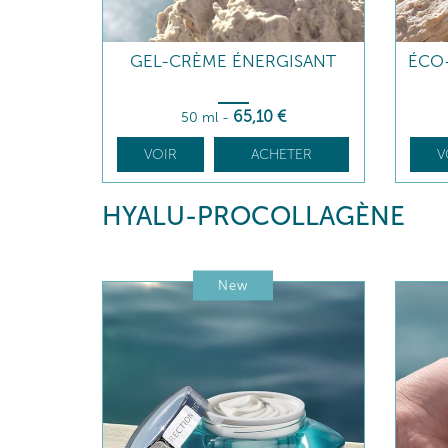
GEL-CRÈME ÉNERGISANT
ÉCO
65
,10
€
50 ml
-
VOIR
ACHETER
V
HYALU-PROCOLLAGÈNE
New