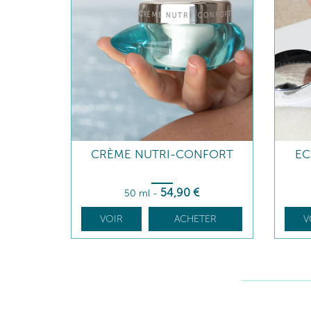
CRÈME NUTRI-CONFORT
EC
54
,90
€
50 ml
-
VOIR
ACHETER
V