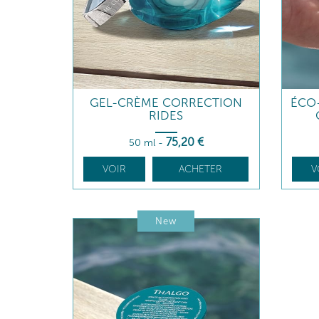
GEL-CRÈME CORRECTION
ÉCO
RIDES
75
,20
€
50 ml
-
VOIR
ACHETER
V
New