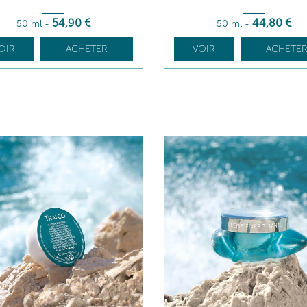
54
,90
€
44
,80
€
50 ml
-
50 ml
-
OIR
ACHETER
VOIR
ACHETE