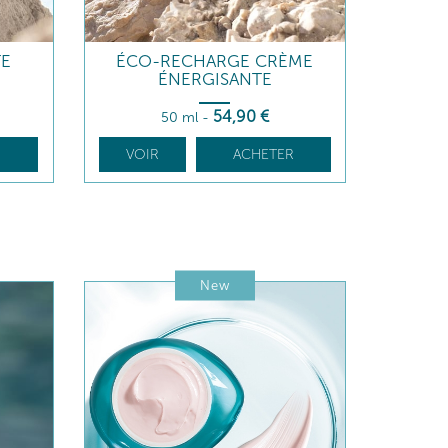
TE
ÉCO-RECHARGE CRÈME
ÉNERGISANTE
54
,90
€
50 ml
-
R
VOIR
ACHETER
New