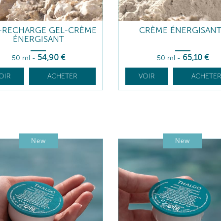
-RECHARGE GEL-CRÈME
CRÈME ÉNERGISAN
ÉNERGISANT
54
,90
€
65
,10
€
50 ml
-
50 ml
-
OIR
ACHETER
VOIR
ACHETE
New
New