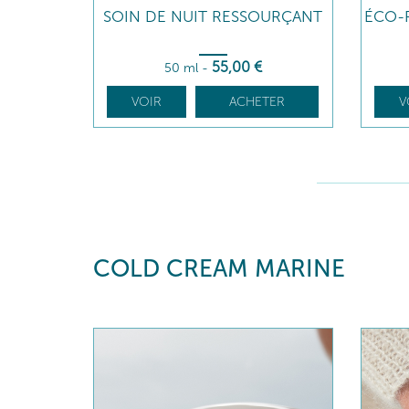
SOIN DE NUIT RESSOURÇANT
ÉCO-
55
,00
€
50 ml
-
VOIR
ACHETER
V
COLD CREAM MARINE