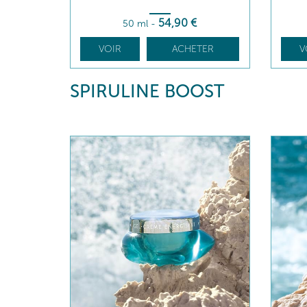
54
,90
€
50 ml
-
VOIR
ACHETER
V
SPIRULINE BOOST