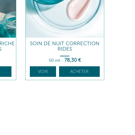
RICHE
SOIN DE NUIT CORRECTION
S
RIDES
78
,30
€
50 ml
-
R
VOIR
ACHETER