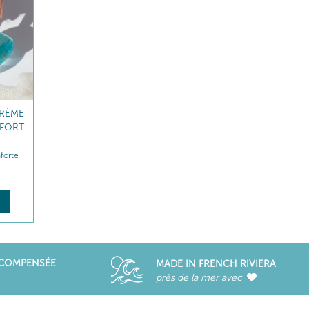
RI-
BAUME LÈVRES NUTRI-
CONFORT
ment
Relipide - Répare
22
,80
€
DÉCOUVRIR
ÉCOMPENSÉE
MADE IN FRENCH RIVIERA
près de la mer avec