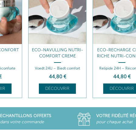
G NUTRI-
ECO-RECHARGE CRÈME
MASQUE PRO NUT
CREME
RICHE NUTRI-CONFORT
CONFORT
t comfort
Relipide 24H – Réconforte
Relipide instantané
€
44
,80
€
42
,00
€
IR
DÉCOUVRIR
DÉCOUVRIR
ECHANTILLONS OFFERTS
VOTRE FIDÉLITÉ R
dans votre commande
pour chaque achat