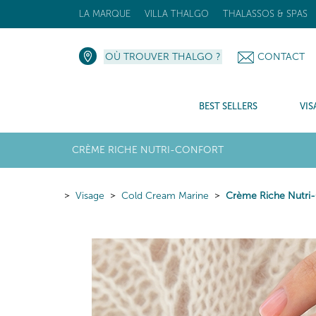
LA MARQUE
VILLA THALGO
THALASSOS & SPAS
OÙ TROUVER THALGO ?
CONTACT
BEST SELLERS
VIS
CRÈME RICHE NUTRI-CONFORT
Visage
Cold Cream Marine
Crème Riche Nutri-