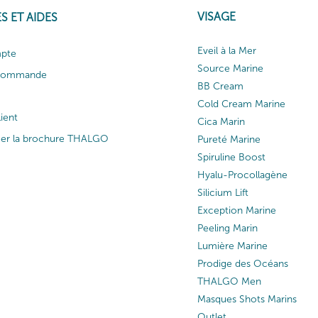
VISAGE
S ET AIDES
Eveil à la Mer
pte
Source Marine
 commande
BB Cream
Cold Cream Marine
lient
Cica Marin
ger la brochure THALGO
Pureté Marine
Spiruline Boost
Hyalu-Procollagène
Silicium Lift
Exception Marine
Peeling Marin
Lumière Marine
Prodige des Océans
THALGO Men
Masques Shots Marins
Outlet