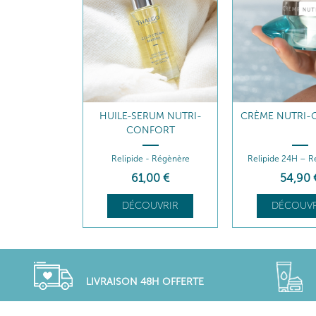
RUM NUTRI-
CRÈME NUTRI-CONFORT
ECO-NAVULLIN
FORT
COMFORT 
- Régènère
Relipide 24H – Réconforte
Voedt 24U – Bied
00
€
54
,90
€
44
,80
UVRIR
DÉCOUVRIR
DÉCOUVR
LIVRAISON 48H OFFERTE