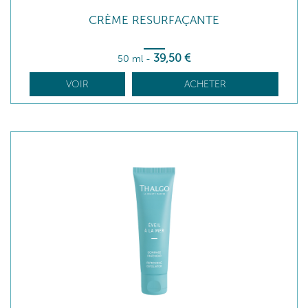
CRÈME RESURFAÇANTE
39
,50
€
50 ml
-
VOIR
ACHETER