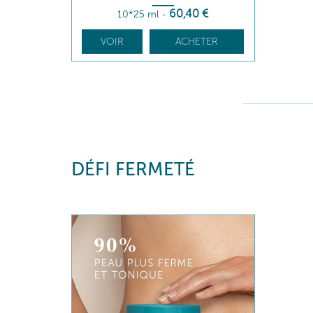
60
,40
€
10*25 ml
-
VOIR
ACHETER
DÉFI FERMETÉ