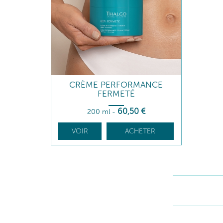
CRÈME PERFORMANCE
FERMETÉ
60
,50
€
200 ml
-
VOIR
ACHETER