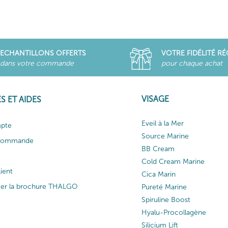
ECHANTILLONS OFFERTS
VOTRE FIDÉLITÉ R
dans votre commande
pour chaque achat
VISAGE
S ET AIDES
Eveil à la Mer
pte
Source Marine
 commande
BB Cream
Cold Cream Marine
lient
Cica Marin
ger la brochure THALGO
Pureté Marine
Spiruline Boost
Hyalu-Procollagène
Silicium Lift