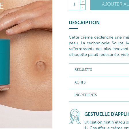
+
AJOUTER AU
1
-
DESCRIPTION
Cette crème déclenche une mis
peau. La technologie Sculpt Ac
raffermissants des plus innovan
silhouette paraît redessinée, vis
RÉSULTATS
ACTIFS
INGRÉDIENTS
GESTUELLE D'APPL
Utilisation matin et/ou so
1- Chauffer la crème ent