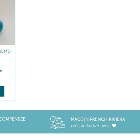
RÈME-
te
ÉCOMPENSÉE
MADE IN FRENCH RIVIERA
près de la mer avec