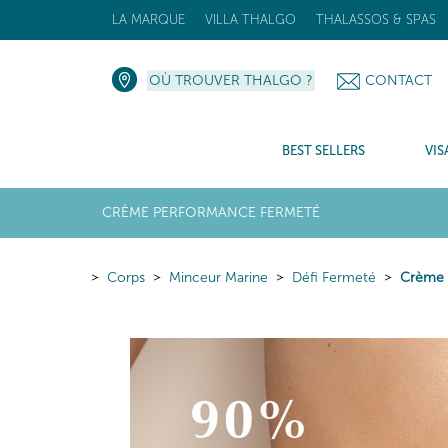
LA MARQUE
VILLA THALGO
THALASSOS & SPAS
OÙ TROUVER THALGO ?
CONTACT
BEST SELLERS
VIS
CRÈME PERFORMANCE FERMETÉ
Corps
Minceur Marine
Défi Fermeté
Crème 