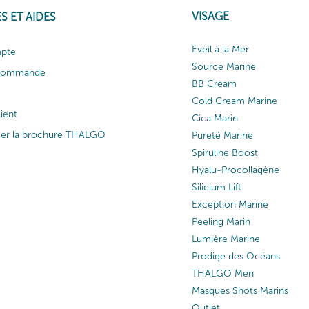
VISAGE
S ET AIDES
Eveil à la Mer
pte
Source Marine
 commande
BB Cream
Cold Cream Marine
lient
Cica Marin
ger la brochure THALGO
Pureté Marine
Spiruline Boost
Hyalu-Procollagène
Silicium Lift
Exception Marine
Peeling Marin
Lumière Marine
Prodige des Océans
THALGO Men
Masques Shots Marins
Outlet