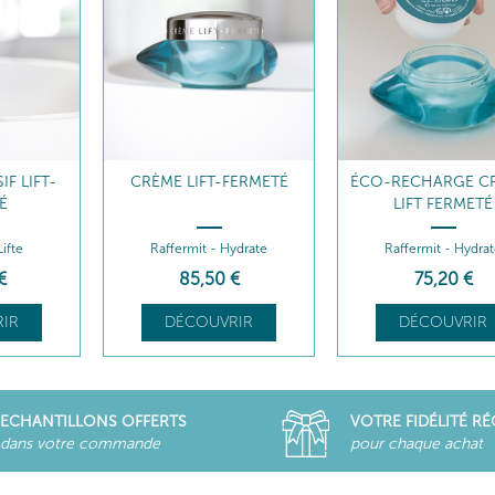
F LIFT-
CRÈME LIFT-FERMETÉ
ÉCO-RECHARGE C
É
LIFT FERMETÉ
Lifte
Raffermit - Hydrate
Raffermit - Hydra
€
85
,50
€
75
,20
€
IR
DÉCOUVRIR
DÉCOUVRIR
ECHANTILLONS OFFERTS
VOTRE FIDÉLITÉ R
dans votre commande
pour chaque achat