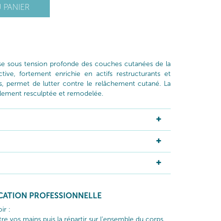
 PANIER
e sous tension profonde des couches cutanées de la
tive, fortement enrichie en actifs restructurants et
ts, permet de lutter contre le relâchement cutané. La
iblement resculptée et remodelée.
ICATION PROFESSIONNELLE
ir :
re vos mains puis la répartir sur l’ensemble du corps.