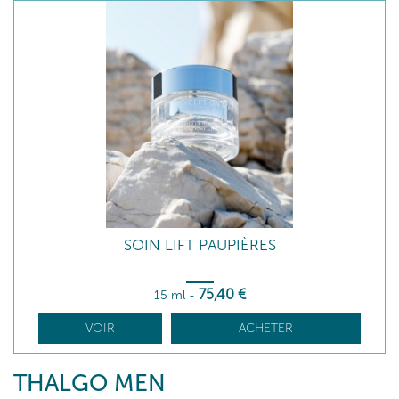
SOIN LIFT PAUPIÈRES
75
,40
€
15 ml
-
VOIR
ACHETER
THALGO MEN