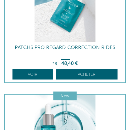
PATCHS PRO REGARD CORRECTION RIDES
48
,40
€
*8
-
VOIR
ACHETER
New