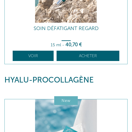
SOIN DÉFATIGANT REGARD
40
,70
€
15 ml
-
VOIR
ACHETER
HYALU-PROCOLLAGÈNE
New