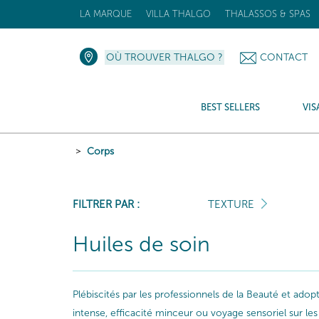
LA MARQUE
VILLA THALGO
THALASSOS & SPAS
OÙ TROUVER THALGO ?
CONTACT
BEST SELLERS
VIS
Corps
FILTRER PAR :
TEXTURE
Huiles de soin
Plébiscités par les professionnels de la Beauté et ado
intense, efficacité minceur ou voyage sensoriel sur 