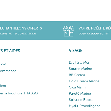
ECHANTILLONS OFFERTS
VOTRE FIDÉLITÉ R
dans votre commande
pour chaque achat
VISAGE
S ET AIDES
Eveil à la Mer
pte
Source Marine
 commande
BB Cream
Cold Cream Marine
lient
Cica Marin
ger la brochure THALGO
Pureté Marine
Spiruline Boost
Hyalu-Procollagène