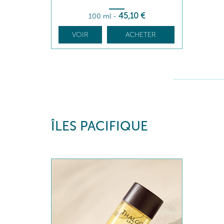
45
,10
€
100 ml
-
VOIR
ACHETER
ÎLES PACIFIQUE