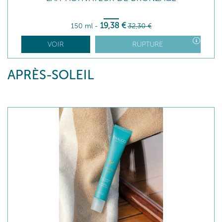
19
,38
€
150 ml
-
32
,30
€
VOIR
RUPTURE
APRÈS-SOLEIL