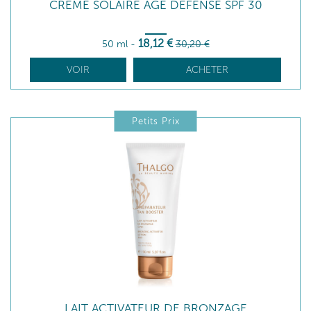
CRÈME SOLAIRE AGE DÉFENSE SPF 30
18
,12
€
50 ml
-
30
,20
€
VOIR
ACHETER
Petits Prix
LAIT ACTIVATEUR DE BRONZAGE