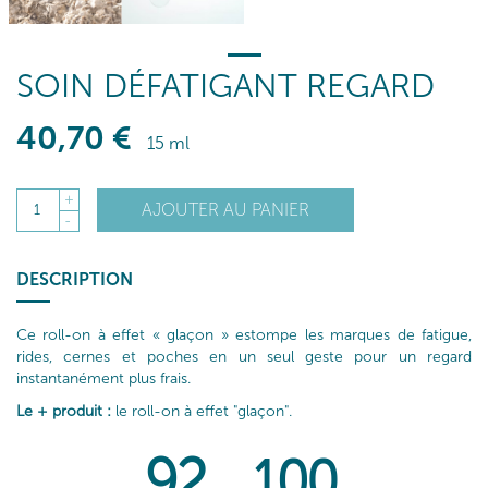
SOIN DÉFATIGANT REGARD
40
,70
€
15 ml
+
AJOUTER AU PANIER
1
-
DESCRIPTION
Ce roll-on à effet « glaçon » estompe les marques de fatigue,
rides, cernes et poches en un seul geste pour un regard
instantanément plus frais.
Le + produit :
le roll-on à effet "glaçon".