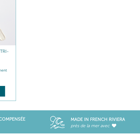
RI-
BAUME LÈVRES NUTRI-
CONFORT
ment
Relipide - Répare
22
,80
€
DÉCOUVRIR
ÉCOMPENSÉE
MADE IN FRENCH RIVIERA
près de la mer avec