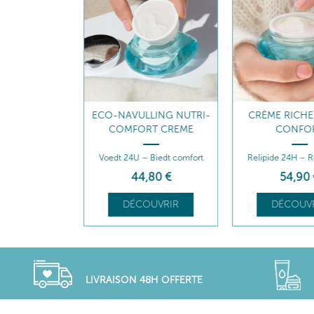
RI-CONFORT
ECO-NAVULLING NUTRI-
CRÈME RICHE
COMFORT CREME
CONFO
 – Réconforte
Voedt 24U – Biedt comfort
Relipide 24H – R
90
€
44
,80
€
54
,90
UVRIR
DÉCOUVRIR
DÉCOUVR
LIVRAISON 48H OFFERTE