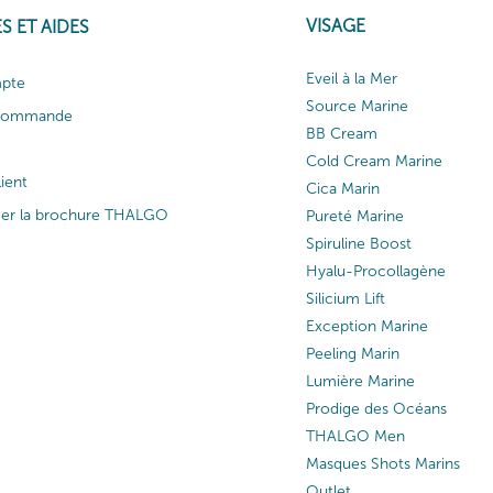
VISAGE
S ET AIDES
Eveil à la Mer
pte
Source Marine
 commande
BB Cream
Cold Cream Marine
lient
Cica Marin
ger la brochure THALGO
Pureté Marine
Spiruline Boost
Hyalu-Procollagène
Silicium Lift
Exception Marine
Peeling Marin
Lumière Marine
Prodige des Océans
THALGO Men
Masques Shots Marins
Outlet