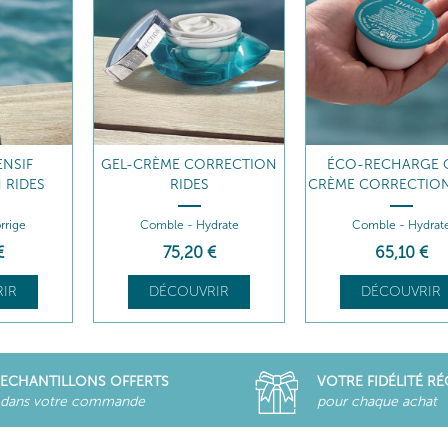
RRECTION
ÉCO-RECHARGE GEL-
CRÈME RICHE CORR
CRÈME CORRECTION RIDES
RIDES
drate
Comble - Hydrate
Comble - Nourrit
€
65
,10
€
75
,20
€
IR
DÉCOUVRIR
DÉCOUVRIR
ECHANTILLONS OFFERTS
VOTRE FIDÉLITÉ R
dans votre commande
pour chaque achat