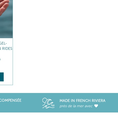
ECTION
ÉCO-RECHARGE CRÈME
ÉCO-RECHARGE SOIN 
RICHE CORRECTION RIDES
NUIT CORRECTION RID
Comble - Nourrit
Comble - Nourrit
65
,10
€
68
,20
€
DÉCOUVRIR
DÉCOUVRIR
ÉCOMPENSÉE
MADE IN FRENCH RIVIERA
près de la mer avec