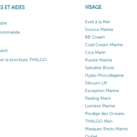
VISAGE
S ET AIDES
Eveil à la Mer
pte
Source Marine
 commande
BB Cream
Cold Cream Marine
lient
Cica Marin
ger la brochure THALGO
Pureté Marine
Spiruline Boost
Hyalu-Procollagène
Silicium Lift
Exception Marine
Peeling Marin
Lumière Marine
Prodige des Océans
THALGO Men
Masques Shots Marins
Outlet