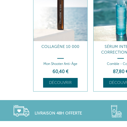
NE 10 000
SÉRUM INTENSIF
GEL-CRÈME CO
CORRECTION RIDES
RIDES
er Anti-Âge
Comble - Corrige
Comble - Hy
,40
€
87
,80
€
75
,20
UVRIR
DÉCOUVRIR
DÉCOUVR
LIVRAISON 48H OFFERTE