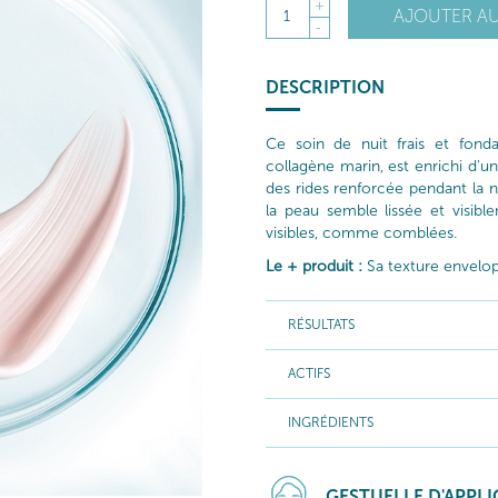
+
AJOUTER AU
1
-
DESCRIPTION
Ce soin de nuit frais et fond
collagène marin, est enrichi d'un
des rides renforcée pendant la nu
la peau semble lissée et visibl
visibles, comme comblées.
Le + produit :
Sa texture envelop
RÉSULTATS
ACTIFS
INGRÉDIENTS
GESTUELLE D'APPL