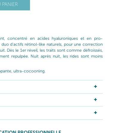
 PANIER
ant, concentré en acides hyaluroniques et en pro-
 duo d'actifs rétinol-like naturels, pour une correction
it. Dès le 1er réveil, les traits sont comme défroissés,
ement repulpée. Nuit après nuit, les rides sont moins
pante, ultra-cocooning.
ICATION PROFESSIONNELLE