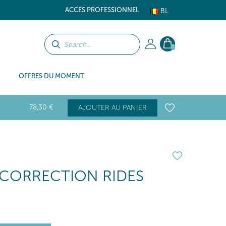
ACCÈS PROFESSIONNEL
BL
0
OFFRES DU MOMENT
78
,30
€
AJOUTER AU PANIER
 CORRECTION RIDES