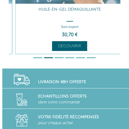
HUILE-EN-GEL DÉMAQUILLANTE
Soin expert
30
,70
€
DÉCOUVRIR
LIVRAISON 48H OFFERTE
ECHANTILLONS OFFERTS
dans votre commande
VOTRE FIDÉLITÉ RÉCOMPENSÉE
pour chaque achat