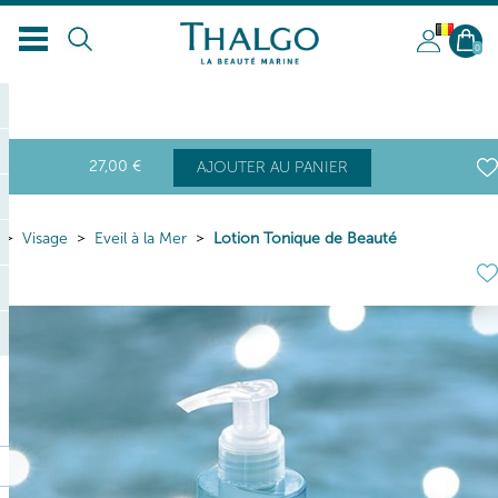
BL
0
27
,00
€
AJOUTER AU PANIER
Visage
Eveil à la Mer
Lotion Tonique de Beauté