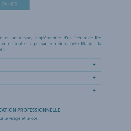
 PANIER
he et onctueuse, supplémentée d’un "céramide-like
ncentre toute la puissance redensifiante-liftante du
té.
ICATION PROFESSIONNELLE
ur le visage et le cou.