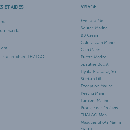
VISAGE
S ET AIDES
Eveil à la Mer
pte
Source Marine
 commande
BB Cream
Cold Cream Marine
lient
Cica Marin
ger la brochure THALGO
Pureté Marine
Spiruline Boost
Hyalu-Procollagène
Silicium Lift
Exception Marine
Peeling Marin
Lumière Marine
Prodige des Océans
THALGO Men
Masques Shots Marins
Outlet