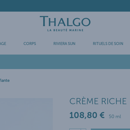
AGE
CORPS
RIVIERA SUN
RITUELS DE SOIN
iante
CRÈME RICHE 
108
,80
€
50 ml