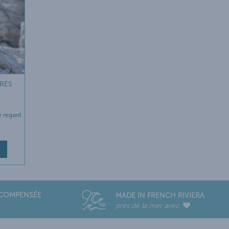
ÈRES
e regard
ÉCOMPENSÉE
MADE IN FRENCH RIVIERA
près de la mer avec