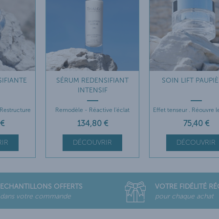
IFIANTE
SÉRUM REDENSIFIANT
SOIN LIFT PAUPI
INTENSIF
Restructure
Remodèle - Réactive l'éclat
Effet tenseur . Réouvre l
€
134
,80
€
75
,40
€
IR
DÉCOUVRIR
DÉCOUVRIR
ECHANTILLONS OFFERTS
VOTRE FIDÉLITÉ R
dans votre commande
pour chaque achat