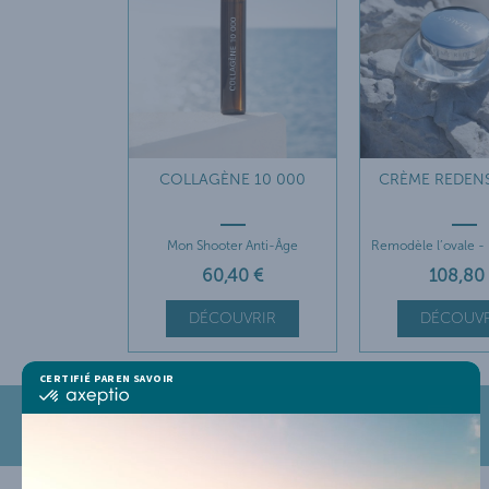
COLLAGÈNE 10 000
CRÈME REDENS
Mon Shooter Anti-Âge
Remodèle l’ovale - 
60
,40
€
108
,80
DÉCOUVRIR
DÉCOUVR
CERTIFIÉ PAR
EN SAVOIR PLUS SUR
certifié
par
Axeptio
LIVRAISON 48H OFFERTE
-
En
savoir