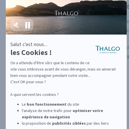
plus
INFORMATIONS
SERVICE
sur
Axeptio
Mentions légales
Mon com
CGV
Suivi de
Politique de Confidentalité
FAQ
Salut c'est nous...
Recrutement
Service c
les Cookies !
Téléchar
On a attendu d'être sûrs que le contenu de ce
site vous intéresse avant de vous déranger, mais on aimerait
SUIVEZ-NOUS SUR
bien vous accompagner pendant votre visite...
C'est OK pour vous ?
A quoi servent les cookies ?
Le
bon fonctionnement
du site
l'analyse de notre trafic pour
optimiser
votre
expérience de navigation
la proposition de
publicités ciblées
par des tiers