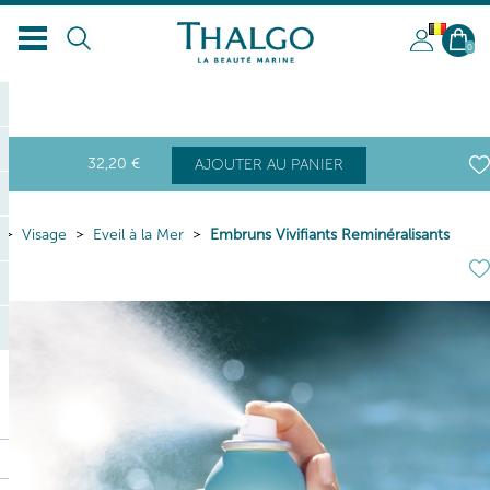
BL
0
32
,20
€
AJOUTER AU PANIER
Visage
Eveil à la Mer
Embruns Vivifiants Reminéralisants