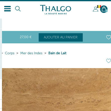
BL
0
27
,00
€
AJOUTER AU PANIER
Corps
Mer des Indes
Bain de Lait