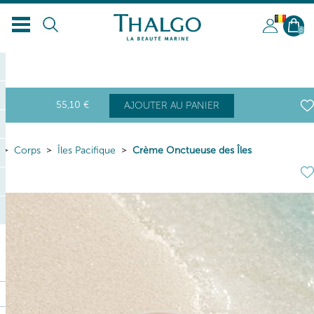
BL
0
55
,10
€
AJOUTER AU PANIER
Corps
Îles Pacifique
Crème Onctueuse des Îles