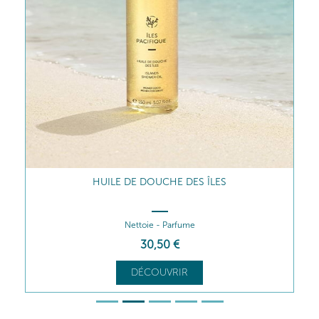
BAIN DES LAGONS
Relaxe - Parfume
26
,40
€
DÉCOUVRIR