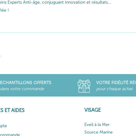
ins Experts Anti-âge, conjuguant innovation et résultats…
iée !
.
ECHANTILLONS OFFERTS
VOTRE FIDÉLITÉ R
dans votre commande
pour chaque achat
VISAGE
S ET AIDES
Eveil à la Mer
pte
Source Marine
 commande