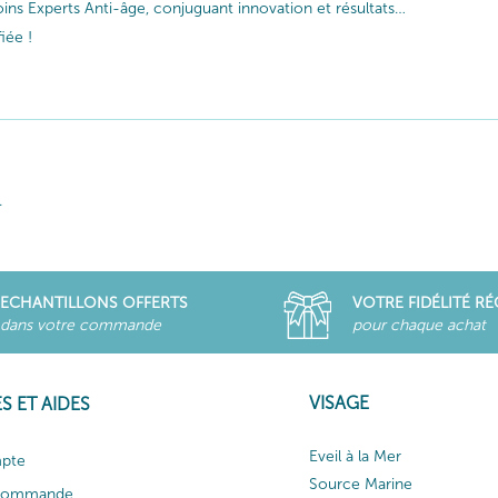
ins Experts Anti-âge, conjuguant innovation et résultats…
iée !
.
ECHANTILLONS OFFERTS
VOTRE FIDÉLITÉ R
dans votre commande
pour chaque achat
VISAGE
S ET AIDES
Eveil à la Mer
pte
Source Marine
 commande