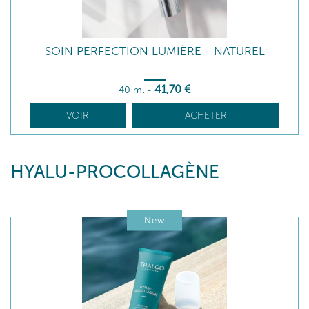
SOIN PERFECTION LUMIÈRE - NATUREL
41
,70
€
40 ml
-
VOIR
ACHETER
HYALU-PROCOLLAGÈNE
New