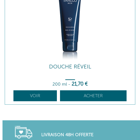
DOUCHE RÉVEIL
21
,70
€
200 ml
-
VOIR
ACHETER
LIVRAISON 48H OFFERTE