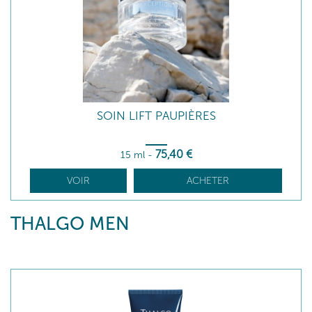
SOIN LIFT PAUPIÈRES
75
,40
€
15 ml
-
VOIR
ACHETER
THALGO MEN