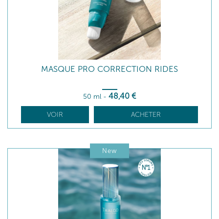
MASQUE PRO CORRECTION RIDES
48
,40
€
50 ml
-
VOIR
ACHETER
New