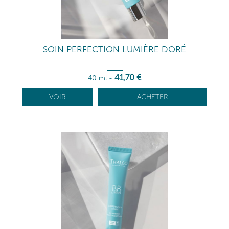
SOIN PERFECTION LUMIÈRE DORÉ
41
,70
€
40 ml
-
VOIR
ACHETER