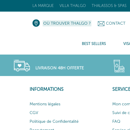
LA MARQUE
VILLA THALGO
THALASSOS & SPAS
OÙ TROUVER THALGO ?
CONTACT
BEST SELLERS
VIS
LIVRAISON 48H OFFERTE
INFORMATIONS
SERVICE
Mentions légales
Mon com
CGV
Suivi de
Politique de Confidentalité
FAQ