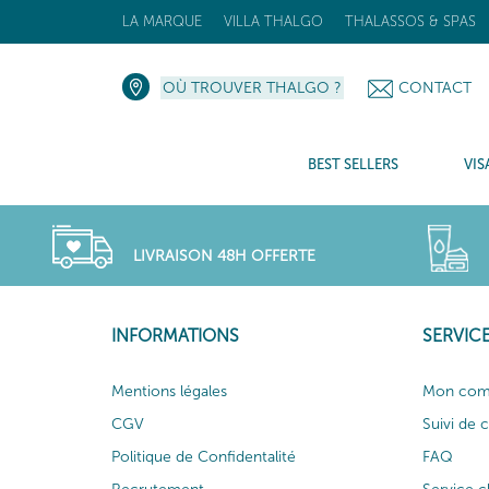
LA MARQUE
VILLA THALGO
THALASSOS & SPAS
OÙ TROUVER THALGO ?
CONTACT
BEST SELLERS
VIS
LIVRAISON 48H OFFERTE
INFORMATIONS
SERVICE
Mentions légales
Mon com
CGV
Suivi de
Politique de Confidentalité
FAQ